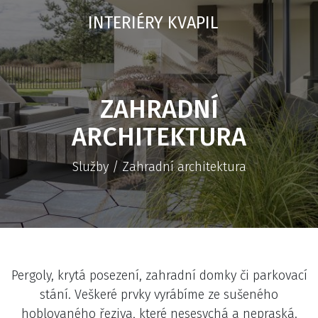
INTERIÉRY KVAPIL
ZAHRADNÍ
ARCHITEKTURA
Služby
/ Zahradní architektura
Pergoly, krytá posezení, zahradní domky či parkovací
stání. Veškeré prvky vyrábíme ze sušeného
hoblovaného řeziva, které nesesychá a nepraská.