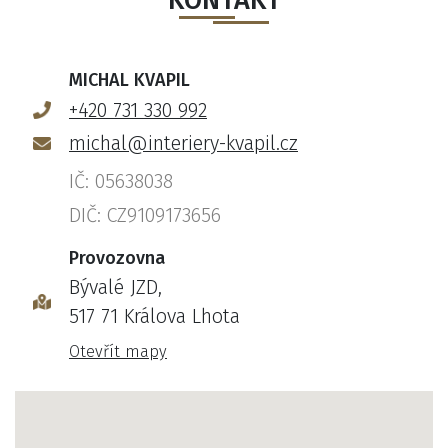
KONTAKT
MICHAL KVAPIL
+420 731 330 992
michal@interiery-kvapil.cz
IČ: 05638038
DIČ: CZ9109173656
Provozovna
Bývalé JZD,
517 71 Králova Lhota
Otevřít mapy